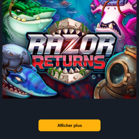
Afficher plus