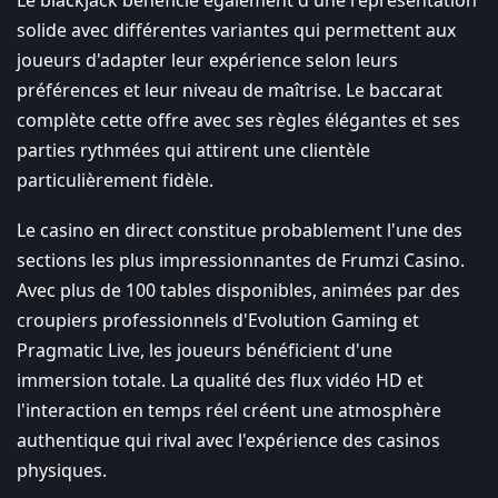
Le blackjack bénéficie également d'une représentation
solide avec différentes variantes qui permettent aux
joueurs d'adapter leur expérience selon leurs
préférences et leur niveau de maîtrise. Le baccarat
complète cette offre avec ses règles élégantes et ses
parties rythmées qui attirent une clientèle
particulièrement fidèle.
Le casino en direct constitue probablement l'une des
sections les plus impressionnantes de Frumzi Casino.
Avec plus de 100 tables disponibles, animées par des
croupiers professionnels d'Evolution Gaming et
Pragmatic Live, les joueurs bénéficient d'une
immersion totale. La qualité des flux vidéo HD et
l'interaction en temps réel créent une atmosphère
authentique qui rival avec l'expérience des casinos
physiques.