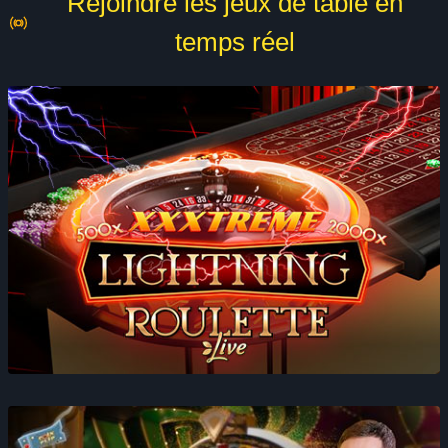
Rejoindre les jeux de table en
temps réel