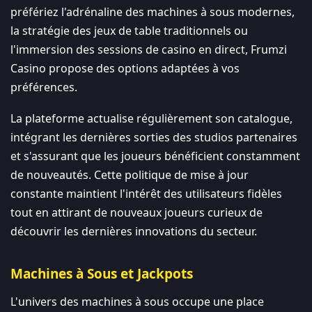
préfériez l'adrénaline des machines à sous modernes,
la stratégie des jeux de table traditionnels ou
l'immersion des sessions de casino en direct, Frumzi
Casino propose des options adaptées à vos
préférences.
La plateforme actualise régulièrement son catalogue,
intégrant les dernières sorties des studios partenaires
et s'assurant que les joueurs bénéficient constamment
de nouveautés. Cette politique de mise à jour
constante maintient l'intérêt des utilisateurs fidèles
tout en attirant de nouveaux joueurs curieux de
découvrir les dernières innovations du secteur.
Machines à Sous et Jackpots
L'univers des machines à sous occupe une place